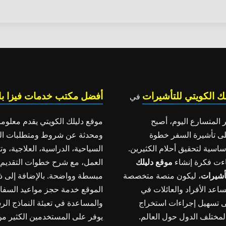
ك الكويتي للتأشيرات
أفضل مكتب خدمات فيزا با
في
 المتسارع اليوم، أصبح
موقع دليلك الكويتي يقدم معلوم
ى تأشيرة السفر خطوة
ومحدثة عن شروط ومتطلبات ال
اسية لتحقيق أحلام الكثيرين.
السياحية، الدراسية، العلاجية، و
ءت فكرة إنشاء
موقع دليلك
العمل، مع شرح خطوات التقديم 
تأشيرات
، ليكون منصة متخصصة
مبسطة وواضحة. بالإضافة إلى ذل
اعد الأفراد والعائلات في
الموقع خدمة حجز مواعيد السفا
 تسهيل إجراءات استخراج
والمساعدة في تعبئة النماذج الر
لمختلف الدول حول العالم.
يوفر على المستخدمين الكثير م