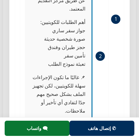
عن طريق مركز التقديم
المعتمد.
أهم الطلبات للكويتيين:
جواز سفر ساري
صورة شخصية حديثة
حجز طيران وفندق
تأمين سفر
تعبئة نموذج الطلب
📌 غالبًا ما تكون الإجراءات
سهلة للكويتيين، لكن تجهيز
الملف بشكل صحيح مهم
جدًا لتفادي أي تأخير أو
ملاحظات.
📲 ولتجهيز ملفك كامل
✆ إتصال هاتف
🗨 واتساب
وحجز موعد سريع بدون